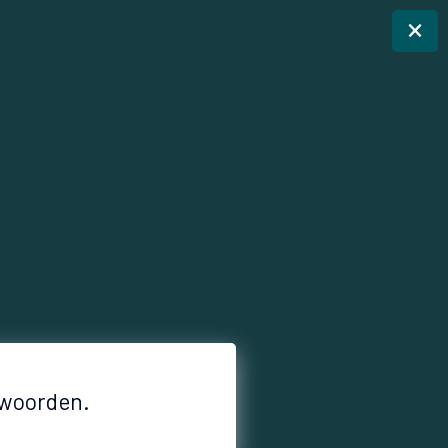
×
aal drie verschillende wachtwoorden.