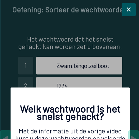
×
Oefening: Sorteer de wachtwoorden
Het wachtwoord dat het snelst
gehackt kan worden zet u bovenaan.
1
Zwam.bingo.zeilboot
2
1234
3
#G3h3!m$
Welk wachtwoord is het
snelst gehackt?
4
Wachtwoord
Met de informatie uit de vorige video
kunt u deze wachtwoorden op volgorde