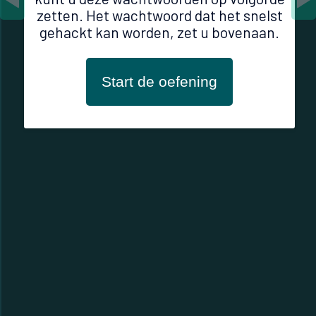
zetten. Het wachtwoord dat het snelst
5
Mountainbike94
gehackt kan worden, zet u bovenaan.
Start de oefening
Check deze volgorde