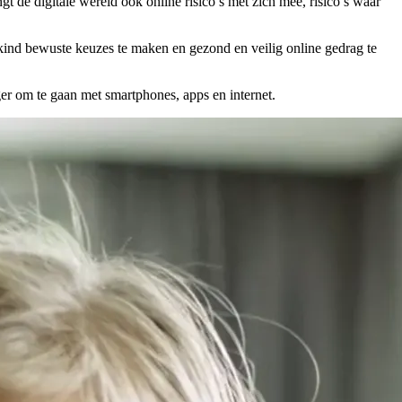
t de digitale wereld ook online risico’s met zich mee, risico’s waar
 kind bewuste keuzes te maken en gezond en veilig online gedrag te
iger om te gaan met smartphones, apps en internet.