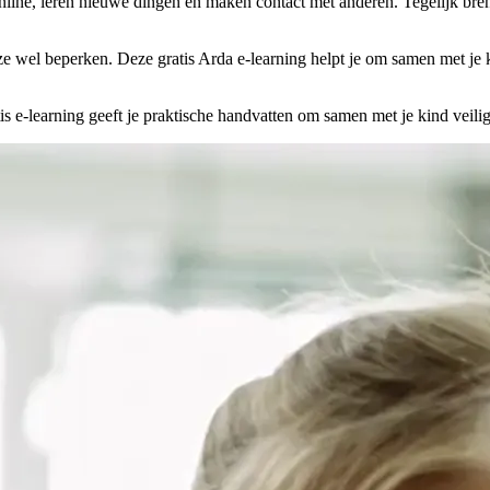
nline, leren nieuwe dingen en maken contact met anderen. Tegelijk breng
ze wel beperken. Deze gratis Arda e-learning helpt je om samen met je
tis e-learning geeft je praktische handvatten om samen met je kind veil