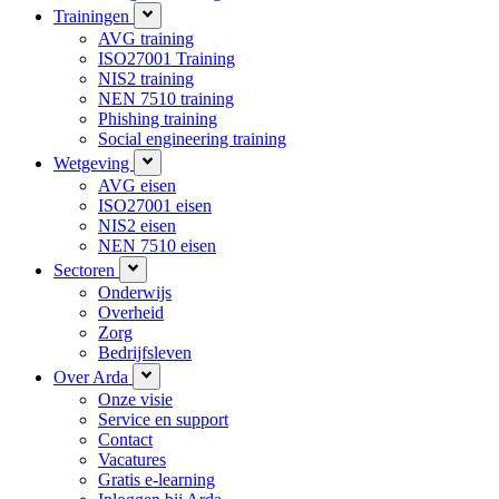
Trainingen
AVG training
ISO27001 Training
NIS2 training
NEN 7510 training
Phishing training
Social engineering training
Wetgeving
AVG eisen
ISO27001 eisen
NIS2 eisen
NEN 7510 eisen
Sectoren
Onderwijs
Overheid
Zorg
Bedrijfsleven
Over Arda
Onze visie
Service en support
Contact
Vacatures
Gratis e-learning