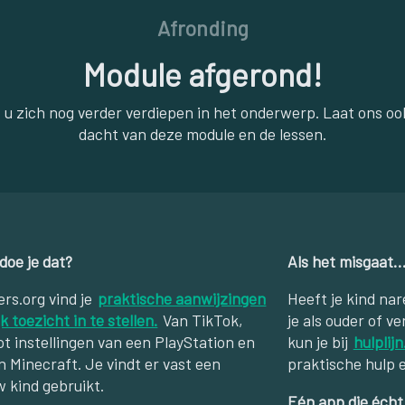
Afronding
Module afgerond!
 u zich nog verder verdiepen in het onderwerp. Laat ons oo
dacht van deze module en de lessen.
 doe je dat?
Als het misgaat
rs.org vind je
praktische aanwijzingen
Heeft je kind nar
k toezicht in te stellen.
Van TikTok,
je als ouder of v
t instellingen van een PlayStation en
kun je bij
hulplijn
en Minecraft. Je vindt er vast een
praktische hulp e
w kind gebruikt.
Eén app die écht