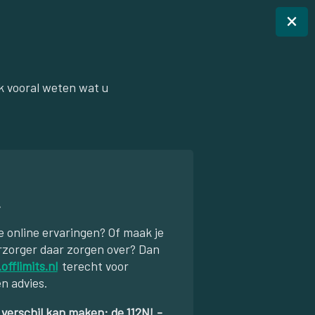
×
k vooral weten wat u
…
e online ervaringen? Of maak je
erzorger daar zorgen over? Dan
.offlimits.nl
terecht voor
n advies.
 verschil kan maken: de 112NL-