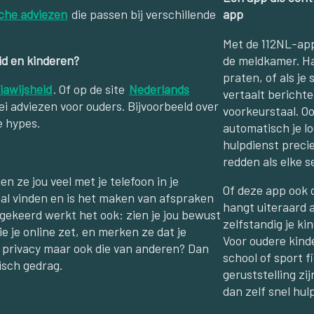
che adviezen
die passen bij verschillende
app
Met de 112NL-app
eid en kinderen?
de meldkamer. Han
praten, of als je
iawijsheid
. Of op de site
Nederlands
vertaalt berichte
rlei adviezen voor ouders. Bijvoorbeeld over
voorkeurstaal. Ook
e hypes.
automatisch je l
hulpdienst precie
redden als elke s
n ze jou veel met je telefoon in je
Of deze app ook o
aal vinden en is het maken van afspraken
hangt uiteraard a
mgekeerd werkt het ook: zien je jou bewust
zelfstandig je ki
ie je online zet, en merken ze dat je
Voor oudere kinde
gen privacy maar ook die van anderen? Dan
school of sport f
isch gedrag.
geruststelling zi
dan zelf snel hul