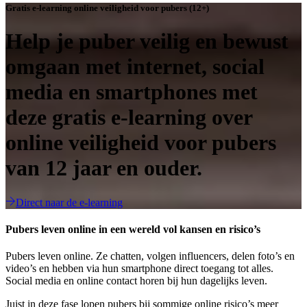
Gratis e-learning online veiligheid voor pubers (12+)
Help je puber veilig en bewust
omgaan met internet, social
media en smartphones met
deze gratis e-learning over
online veiligheid voor pubers
van 12 jaar en ouder.
Direct naar de e-learning
Pubers leven online in een wereld vol kansen en risico’s
Pubers leven online. Ze chatten, volgen influencers, delen foto’s en
video’s en hebben via hun smartphone direct toegang tot alles.
Social media en online contact horen bij hun dagelijks leven.
Juist in deze fase lopen pubers bij sommige online risico’s meer